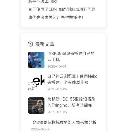
遇事不决上Flex!!!
由于使用了CDN, 如遇到站点功能问题,
请优先考虑关闭广告拦截插件！
最新文章
用RK3588设备搭建自己的
云手机
2025-10-04
自己的云浏览器！使用Neko
来搭建一个在线浏览器
2025-07-05
为移动HDC-55监控设备刷
入Thingino，所有功能完美
运行！！！
2025-02-05
《钢铁是怎样炼成的》人物形象分析
2025-02-05