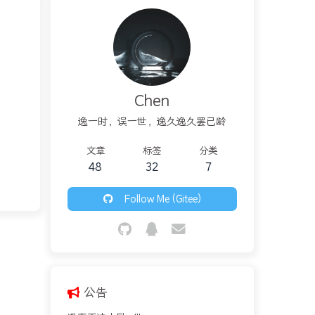
Chen
逸一时，误一世，逸久逸久罢已龄
文章
标签
分类
48
32
7
Follow Me (Gitee)
公告