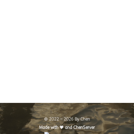
© 2022 - 2026 By Chen
Made with 💗️ and
ChenServer